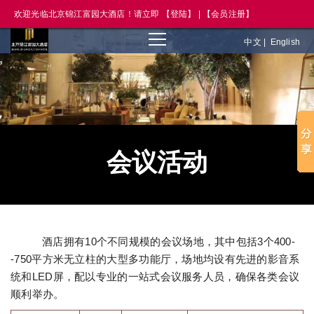
语言
欢迎光临北京锦江富园大酒店！请立即
【登陆】
|
【会员注册】
中文
|
English
会议活动
酒店拥有10个不同规模的会议场地，其中包括3个400-
-750平方米无立柱的大型多功能厅，场地均设有先进的影音系
统和LED屏，配以专业的一站式会议服务人员，确保各类会议
顺利举办。