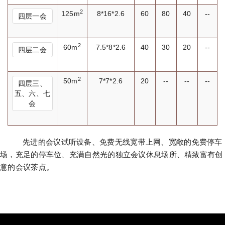
2
125m
8*16*2.6
60
80
40
--
四层一会
2
60m
7.5*8*2.6
40
30
20
--
四层二会
2
50m
7*7*2.6
20
--
--
--
四层三、
五、六、七
会
先进的会议试听设备、免费无线宽带上网、宽敞的免费停车
场，充足的停车位、充满自然光的独立会议休息场所、精致富有创
意的会议茶点。